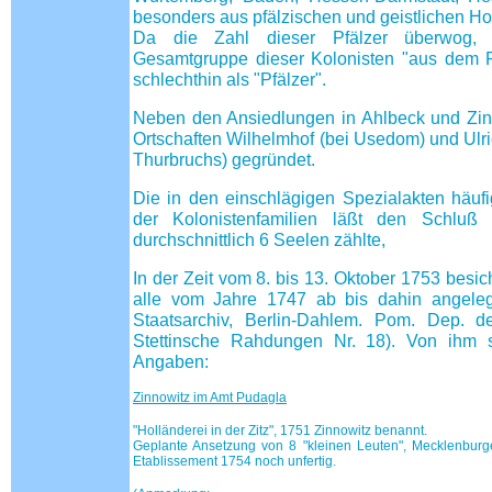
besonders aus pfälzischen und geistlichen H
Da die Zahl dieser Pfälzer überwog,
Gesamtgruppe dieser Kolonisten "aus dem R
schlechthin als "Pfälzer".
Neben den Ansiedlungen in Ahlbeck und Zin
Ortschaften Wilhelmhof (bei Usedom) und Ulr
Thurbruchs) gegründet.
Die in den einschlägigen Spezialakten häu
der Kolonistenfamilien läßt den Schluß
durchschnittlich 6 Seelen zählte,
In der Zeit vom 8. bis 13. Oktober 1753 besic
alle vom Jahre 1747 ab bis dahin angeleg
Staatsarchiv, Berlin-Dahlem. Pom. Dep. de
Stettinsche Rahdungen Nr. 18). Von ihm 
Angaben:
Zinnowitz im Amt Pudagla
"Holländerei in der Zitz", 1751 Zinnowitz benannt.
Geplante Ansetzung von 8 "kleinen Leuten", Mecklenbu
Etablissement 1754 noch unfertig.