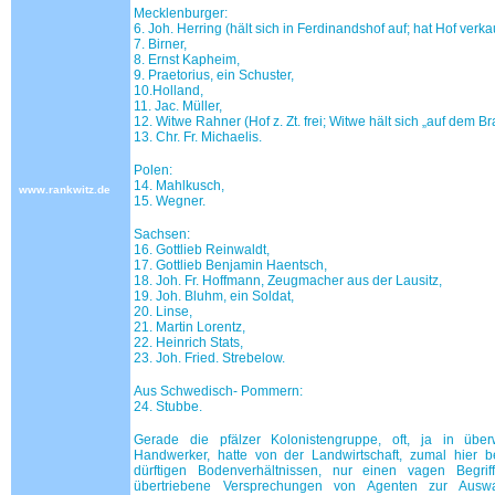
Mecklenburger:
6. Joh. Herring (hält sich in Ferdinandshof auf; hat Hof verka
7. Birner,
8. Ernst Kapheim,
9. Praetorius, ein Schuster,
10.Holland,
11. Jac. Müller,
12. Witwe Rahner (Hof z. Zt. frei; Witwe hält sich „auf dem B
13. Chr. Fr. Michaelis.
Polen:
14. Mahlkusch,
www.rankwitz.de
15. Wegner.
Sachsen:
16. Gottlieb Reinwaldt,
17. Gottlieb Benjamin Haentsch,
18. Joh. Fr. Hoffmann, Zeugmacher aus der Lausitz,
19. Joh. Bluhm, ein Soldat,
20. Linse,
21. Martin Lorentz,
22. Heinrich Stats,
23. Joh. Fried. Strebelow.
Aus Schwedisch- Pommern:
24. Stubbe.
Gerade die pfälzer Kolonistengruppe, oft, ja in übe
Handwerker, hatte von der Landwirtschaft, zumal hier 
dürftigen Bodenverhältnissen, nur einen vagen Begrif
übertriebene Versprechungen von Agenten zur Auswa