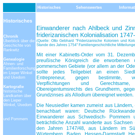
Historisches
Sehenswertes
Informa
Historisches
Einwanderer nach Ahlbeck und Zin
friderizanischen Kolonialisation 174
Chronik
Überblick über die
(Quelle: Otto Gebhard "Friderizanische Kolonien und K
Stande des Jahres 1754" Familiengeschichtliche Mitteilungen
Geschichte von
Rankwitz
Mit einer Kabinetts-Order vom 31. Dezem
Genealogie
preußische Königreich die erworbenen 
Ahnen- und
pommerschen Gebiete (vor allem an der Ode
Familienforschung
sollte jedes Teilgebiet an einen Sied
im Lieper Winkel
Entrepreneur, gegen bestimmte, vert
und Usedom
Verpflichtungen und Gerechtsame
Kartografie
Obereigentumsrechts des Grundherrn, gege
historische
Grundzinses als Allodium übereignet werden.
Landkarten über
den Lieper
Winkel, Usedom
Die Neusiedler kamen zumeist aus Ländern,
benachbart waren: Deutsche Rückwand
Einwanderer aus Schwedisch- Pommern u
und Pommern
beträchtliche Anzahl wanderte aus Sachsen e
den Jahren 1747/48, aus Ländern im Sü
Würtemberg, Baden, Hessen-Darmstadt, H