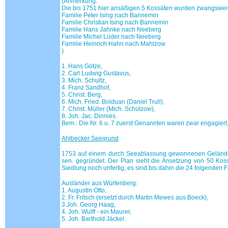
(Anmerkung:
Die bis 1751 hier ansäßigen 5 Kossäten wurden zwangswei
Familie Peter Ising nach Bannemin
Familie Christian Ising nach Bannemin
Familie Hans Jahnke nach Neeberg
Familie Michel Lüder nach Neeberg
Familie Heinrich Hahn nach Mahlzow
)
1. Hans Götze,
2. Carl Ludwig Gustavus,
3. Mich. Schultz,
4. Franz Sandhof,
5. Christ. Berg,
6. Mich. Fried. Bolduan (Daniel Trull),
7. Christ. Müller (Mich. Schützow),
8. Joh. Jac. Dinnies.
Bem.: Die Nr. 6 u. 7 zuerst Genannten waren zwar engagiert
Ahlbecker Seegrund
1753 auf einem durch Seeablassung gewonnenen Gelände
sen. gegründet. Der Plan sieht die Ansetzung von 50 Koss
Siedlung noch unfertig; es sind bis dahin die 24 folgenden 
Ausländer aus Würtenberg:
1. Augustin Otto,
2. Fr. Fritsch (ersetzt durch Martin Mewes aus Boeck),
3.Joh. Georg Haag,
4. Joh. Wulff - ein Maurer,
5. Joh. Barthold Jäckel.