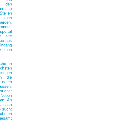
n den
errisse
Stellen
einigen
werden,
konnte.
sportal
e alte
ppe aus
Eingang
leinen
rche in
hsten
ischen
em die
, deren
üssen.
sucher
. Neben
den. An
s nach
e sucht
ahmen
sgesamt