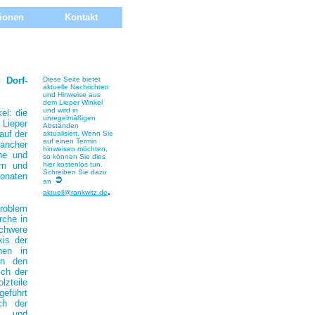
tionen
Kontakt
 Dorf-
Diese Seite bietet
aktuelle Nachrichten
und Hinweise aus
dem Lieper Winkel
und wird in
el: die
unregelmäßigen
e Lieper
Abständen
auf der
aktualisiert. Wenn Sie
auf einen Termin
mancher
hinweisen möchten,
he und
so können Sie dies
rn und
hier kostenlos tun.
Schreiben Sie dazu
naten
an
.
aktuell@rankwitz.de
Problem
rche in
hwere
is der
hen in
In den
ich der
lzteile
eführt
ch der
- und