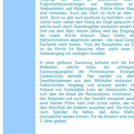
Fugenmörtelzersetzungen auf, besonders a
Strebepfeilern und Abdeckungen. Etliche kleine Mau
sind vorhanden. Auch das Dach ist nicht an allen 
dicht. Doch es gibt auch positives zu berichten: seit 
Jahren kann wieder dem Klang der Orgel gelauscht 
welche auch durch Spendengelder restauriert werden 
Und seit dem März diesen Jahres wird das Eingang
der Lieper Kirche erneuert. Dazu mußte di
Holzkonstruktion abgerissen werden - das neue Geri
Fachwerk steht bereits. Trotz der Bauarbeiten am 
ist die Kirche für Besucher offen: durch einen k
Seiteneingang mit niedrigem Gewölbe.
In einer größeren Sanierung befindet sich die Ki
Mellenthin, welche eines der umfangreic
Sanierungsprojekte der Pommerschen Evangel
Landeskirche darstellt. Hier werden vor all
Gewölbemalereien aus dem Mittelalter restauriert
Farbschichten freigelegt und erneuert werden m
Anhand von Schautafeln kann der interessierte Be
sich über die Arbeit der Restauratoren informieren
den Malereien soll auch das Gestühl restauriert wer
einer kleinen Probe kann man schon sehen, wie e
dem Abschluß der Arbeiten aussehen wird. Die Kirch
noch Spender, die helfen, daß diese Maßn
durchgeführt werden können. Für die Arbeiten sind in
5 Jahre geplant.