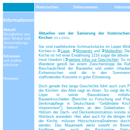
Historisches
Sehenswertes
Informa
Informationen
Aktuell
Aktuelles von der Sanierung der historischen
Neuigkeiten aus
Kirchen
dem Winkel und
(16.4.2002)
Veranstaltungs-
Sie sind zweifelsohne Schmuckstücke im Lieper Wink
hinweise
Kirchen in
Liepe
,
Morgenitz
und
Mellenthin
. Di
Kirche ist mit einer Erwähnung 1216 sogar die älteste 
Adressen
Insel Usedom (
weitere Infos zur Geschichte
). So 
und andere
Wanderer genoß bei einem Zwischenstopp die Ru
nützliche
Beschaulichkeit der Bauwerke und vielen Urlaube
Einheimischen sind die in den Sommermo
staffindenden Konzerte in guter Erinnerung.
Hinweise
Doch gerade ihre lange Geschichte führt auch zum 
der Kirchen: das Alter nagt an ihnen. So zeigt die Ki
Liepe in seiner Bausubstanz mittelsc
Bauwerksschäden (Berichte zu Forschung und Prax
Denkmalpflege in Deutschland: "Gefährdete Kirc
Vorpommern"), besonders an den Giebelseiten. 
Hölzern der Dach- und Deckenkonstruktion konnte s
Holzbock ansiedeln. Hier, aber auch für die übrigen Ho
der Kirche, müssen Holzschutzmaßnahmen durchg
werden. Das Mauerwerk weist sowohl im Berei
Findlinge wie auch der Backsteine Stein